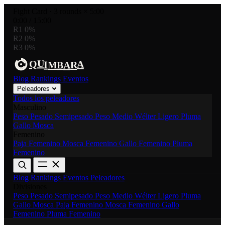
Fight Card
·
3 rounds × 5:00
0:00
/
15:00
R1
0%
R2
0%
R3
0%
U
R
A
I
Q
M
B
A
Blog
Rankings
Eventos
Peleadores
Todos los peleadores
Masculino
Peso Pesado
Semipesado
Peso Medio
Wélter
Ligero
Pluma
Gallo
Mosca
Femenino
Paja Femenino
Mosca Femenino
Gallo Femenino
Pluma
Femenino
Blog
Rankings
Eventos
Peleadores
Divisiones
Peso Pesado
Semipesado
Peso Medio
Wélter
Ligero
Pluma
Gallo
Mosca
Paja Femenino
Mosca Femenino
Gallo
Femenino
Pluma Femenino