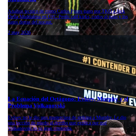
Analisis tecnico de como Carlos Prates gano por TKO a Jack
Della Maddalena en UFC Perth: calf kicks, codos al paso y los
datos detras del nocaut.
2 may 2026
Laboratorio Técnico
La Ecuación del Octágono: Evloev, Murphy y el
Problema Volkanovski
Evloev no le dio una masterclass de striking a Murphy. Le dio
una lección de miedo al derribo que explica por qué
Volkanovski es su gran criptonita.