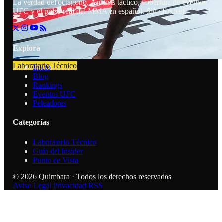
La verdad del octágono. Análisis táctico, cobertura de eventos
UFC y el pulso real del MMA en español. Sin clickbait.
Explora
Laboratorio Técnico
Inicio
Blog
Rankings
Eventos UFC
Peleadores
Categorías
Laboratorio Técnico
Guía del Insider
Punto de Vista
© 2026 Quimbara · Todos los derechos reservados
Aviso Legal
Privacidad
RSS