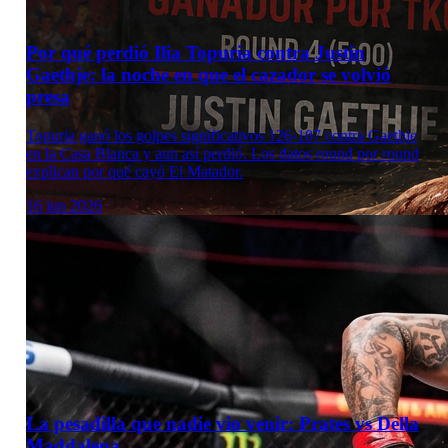
Por qué perdió Ilia Topuria contra Justin
Gaethje: la noche en que el cazador se volvió
presa
Topuria ganó los golpes significativos 126-107 contra Gaethje
en la Casa Blanca y aun así perdió. Los datos round por round
explican por qué cayó El Matador.
16 jun 2026
La pesadilla que nadie vio venir: Prates vs Della
Maddalena