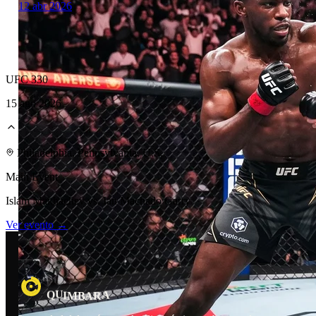
12 abr 2026
UFC 330
15 ago 2026
Laboratorio Técnico
Philadelphia, Pennsylvania, U.S.
Main Event
Islam Makhachev vs. Ian Machado Garry
Ver evento →
U
R
A
I
Q
M
B
A