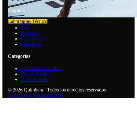
Explora
Laboratorio Técnico
Inicio
Blog
Rankings
Eventos UFC
Peleadores
Categorías
Laboratorio Técnico
Guía del Insider
Punto de Vista
© 2026 Quimbara · Todos los derechos reservados
Aviso Legal
Privacidad
RSS