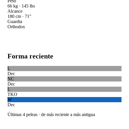
Peso
66 kg · 145 lbs
Alcance
180 cm · 71"
Guardia
Orthodox
Forma reciente
L
Dec
NC
Dec
L
TKO
W
Dec
Últimas 4 peleas · de más reciente a más antigua