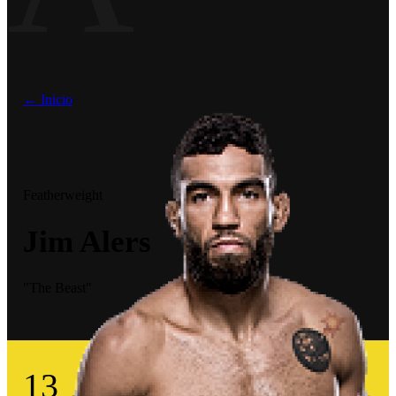
← Inicio
Featherweight
Jim Alers
"The Beast"
13