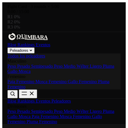
Fight Card
·
3 rounds × 5:00
0:00
/
15:00
R1
0%
R2
0%
R3
0%
U
R
I
Q
B
M
A
A
Blog
Rankings
Eventos
Peleadores
Todos los peleadores
Masculino
Peso Pesado
Semipesado
Peso Medio
Wélter
Ligero
Pluma
Gallo
Mosca
Femenino
Paja Femenino
Mosca Femenino
Gallo Femenino
Pluma
Femenino
Blog
Rankings
Eventos
Peleadores
Divisiones
Peso Pesado
Semipesado
Peso Medio
Wélter
Ligero
Pluma
Gallo
Mosca
Paja Femenino
Mosca Femenino
Gallo
Femenino
Pluma Femenino