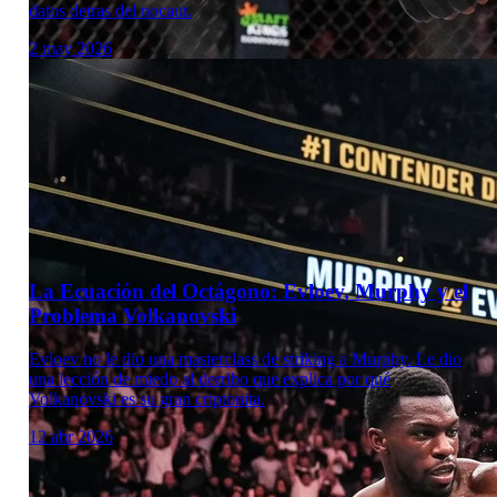
datos detras del nocaut.
2 may 2026
Laboratorio Técnico
La Ecuación del Octágono: Evloev, Murphy y el
Problema Volkanovski
Evloev no le dio una masterclass de striking a Murphy. Le dio
una lección de miedo al derribo que explica por qué
Volkanovski es su gran criptonita.
12 abr 2026