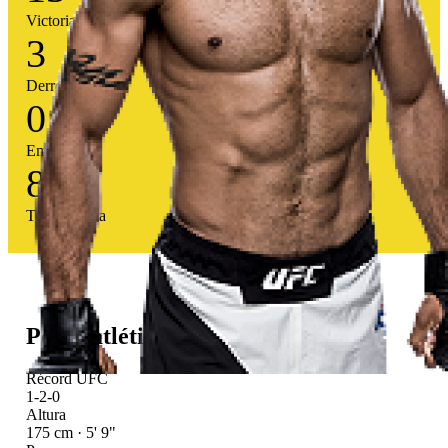
Victorias
3
Derrotas
0
Empates
81
%
Tasa victoria
Perfil atlético
Récord UFC
1-2-0
Altura
175 cm · 5' 9"