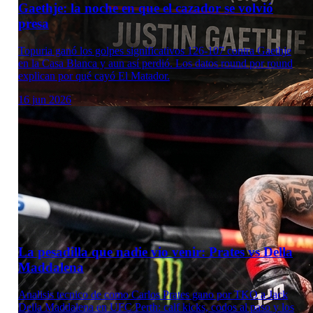
Gaethje: la noche en que el cazador se volvió
presa
Topuria ganó los golpes significativos 126-107 contra Gaethje
en la Casa Blanca y aun así perdió. Los datos round por round
explican por qué cayó El Matador.
16 jun 2026
La pesadilla que nadie vio venir: Prates vs Della
Maddalena
Analisis tecnico de como Carlos Prates gano por TKO a Jack
Della Maddalena en UFC Perth: calf kicks, codos al paso y los