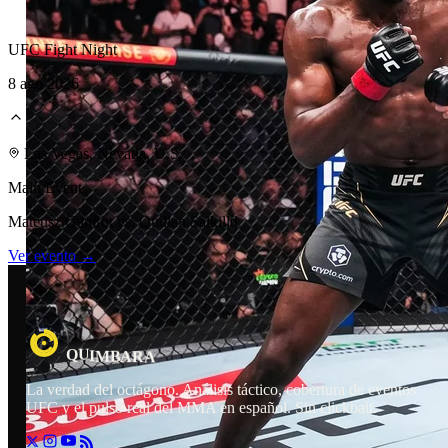
UFC Fight Night
8 ago 2026
Laboratorio Técnico
Las Vegas, Nevada, U.S.
Main Event
Mateusz Gamrot vs. Quillan Salkilld
Ver evento →
U
R
I
Q
B
M
A
A
La verdad del octágono. Análisis táctico, cobertura de eventos
UFC y el pulso real del MMA en español. Sin clickbait.