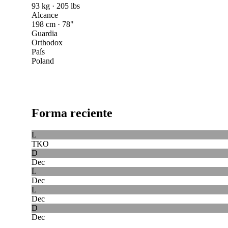
93 kg · 205 lbs
Alcance
198 cm · 78"
Guardia
Orthodox
País
Poland
Forma reciente
L
TKO
D
Dec
L
Dec
L
Dec
D
Dec