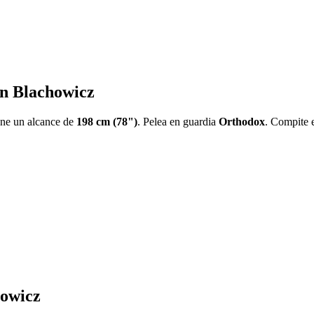
Jan Blachowicz
iene un alcance de
198 cm (78")
. Pelea en guardia
Orthodox
. Compite 
howicz