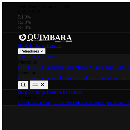
Fight Card
·
3 rounds × 5:00
0:00
/
15:00
R1
0%
R2
0%
R3
0%
U
A
M
B
R
I
Q
A
Blog
Rankings
Eventos
Peleadores
Todos los peleadores
Masculino
Peso Pesado
Semipesado
Peso Medio
Wélter
Ligero
Pluma
G
Femenino
Paja Femenino
Mosca Femenino
Gallo Femenino
Pluma Fem
Blog
Rankings
Eventos
Peleadores
Divisiones
Peso Pesado
Semipesado
Peso Medio
Wélter
Ligero
Pluma
G