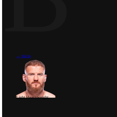
← Inicio
Light Heavyweight