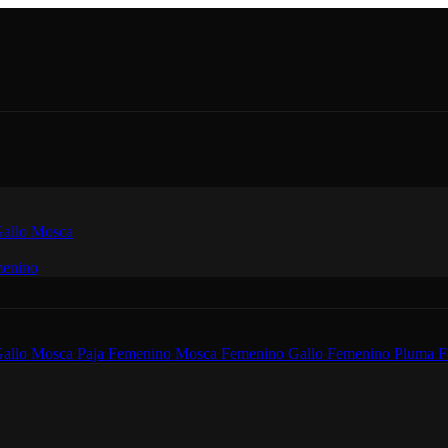
allo
Mosca
enino
allo
Mosca
Paja Femenino
Mosca Femenino
Gallo Femenino
Pluma F