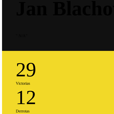
Jan Blacho
" N/A"
29
Victorias
12
Derrotas