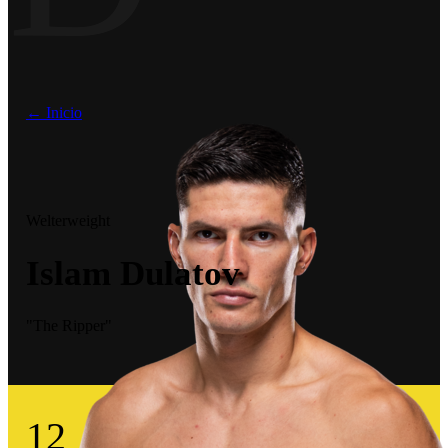
← Inicio
Welterweight
Islam Dulatov
"The Ripper"
12