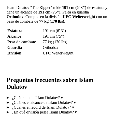
Islam Dulatov "The Ripper" mide
191 cm (6' 3")
de estatura y
tiene un alcance de
191 cm (75")
. Pelea en guardia
Orthodox
. Compite en la división
UFC Welterweight
con un
peso de combate de
77 kg (170 lbs)
.
Estatura
191 cm (6' 3")
Alcance
191 cm (75")
Peso de combate
77 kg (170 lbs)
Guardia
Orthodox
División
UFC Welterweight
Preguntas frecuentes sobre Islam
Dulatov
¿Cuánto mide Islam Dulatov?
▾
¿Cuál es el alcance de Islam Dulatov?
▾
¿Cuál es el récord de Islam Dulatov?
▾
¿En qué división pelea Islam Dulatov?
▾