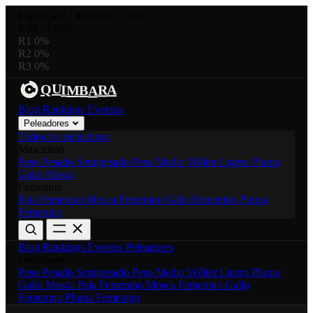
Fight Card
·
3 rounds × 5:00
0:00
/
15:00
R1
0%
R2
0%
R3
0%
U
R
A
I
Q
M
B
A
Blog
Rankings
Eventos
Peleadores
Todos los peleadores
Masculino
Peso Pesado
Semipesado
Peso Medio
Wélter
Ligero
Pluma
Gallo
Mosca
Femenino
Paja Femenino
Mosca Femenino
Gallo Femenino
Pluma
Femenino
Blog
Rankings
Eventos
Peleadores
Divisiones
Peso Pesado
Semipesado
Peso Medio
Wélter
Ligero
Pluma
Gallo
Mosca
Paja Femenino
Mosca Femenino
Gallo
Femenino
Pluma Femenino