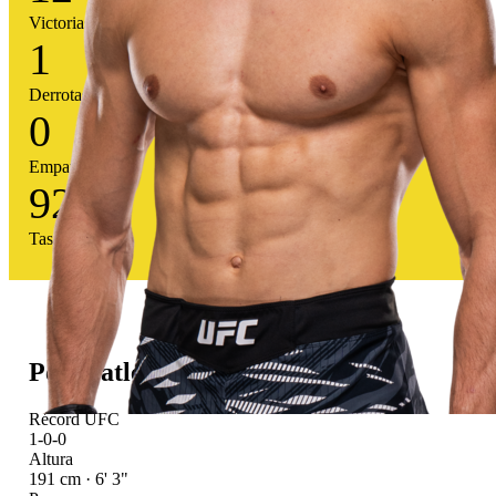
Victorias
1
Derrotas
0
Empates
92
%
Tasa victoria
Perfil atlético
Récord UFC
1-0-0
Altura
191 cm · 6' 3"