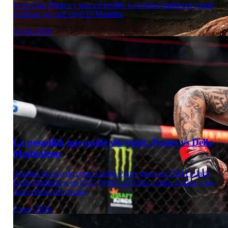
en la Casa Blanca y aun así perdió. Los datos round por round
explican por qué cayó El Matador.
16 jun 2026
La pesadilla que nadie vio venir: Prates vs Della
Maddalena
Analisis tecnico de como Carlos Prates gano por TKO a Jack
Della Maddalena en UFC Perth: calf kicks, codos al paso y los
datos detras del nocaut.
2 may 2026