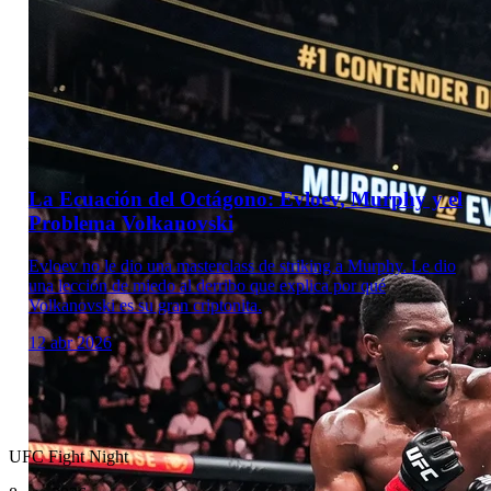
Laboratorio Técnico
La Ecuación del Octágono: Evloev, Murphy y el
Problema Volkanovski
Evloev no le dio una masterclass de striking a Murphy. Le dio
una lección de miedo al derribo que explica por qué
Volkanovski es su gran criptonita.
12 abr 2026
UFC Fight Night