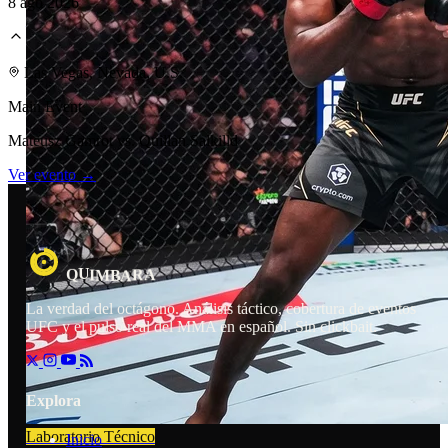
8 ago 2026
Laboratorio Técnico
Las Vegas, Nevada, U.S.
Main Event
Mateusz Gamrot vs. Quillan Salkilld
Ver evento →
U
R
A
I
Q
M
B
A
La verdad del octágono. Análisis táctico, cobertura de eventos
UFC y el pulso real del MMA en español. Sin clickbait.
Explora
Laboratorio Técnico
Inicio