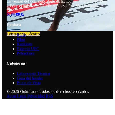
La verdad del octágono. Análisis táctico, cobertura de eventos
UFC y el pulso real del MMA en español. Sin clickbait.
Explora
Laboratorio Técnico
Inicio
Blog
Rankings
Eventos UFC
Peleadores
Categorías
Laboratorio Técnico
Guía del Insider
Punto de Vista
© 2026 Quimbara · Todos los derechos reservados
Aviso Legal
Privacidad
RSS