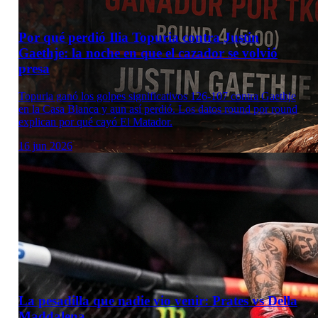
Por qué perdió Ilia Topuria contra Justin
Gaethje: la noche en que el cazador se volvió
presa
Topuria ganó los golpes significativos 126-107 contra Gaethje
en la Casa Blanca y aun así perdió. Los datos round por round
explican por qué cayó El Matador.
16 jun 2026
La pesadilla que nadie vio venir: Prates vs Della
Maddalena