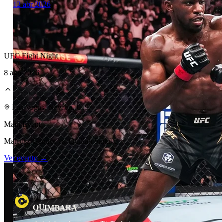
12 abr 2026
UFC Fight Night
8 ago 2026
Laboratorio Técnico
Las Vegas, Nevada, U.S.
Main Event
Mateusz Gamrot vs. Quillan Salkilld
Ver evento →
U
R
I
Q
M
B
A
A