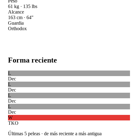
Peso
61 kg · 135 lbs
Alcance
163 cm · 64"
Guardia
Orthodox
Forma reciente
L
Dec
L
Dec
L
Dec
L
Dec
W
TKO
Últimas 5 peleas · de más reciente a más antigua