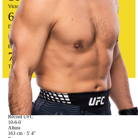
Victorias
6
Derrotas
0
Empates
73
%
Tasa victoria
Perfil atlético
Récord UFC
10-6-0
Altura
163 cm · 5' 4"