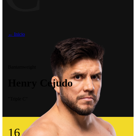
← Inicio
Bantamweight
Henry Cejudo
"Triple C"
16