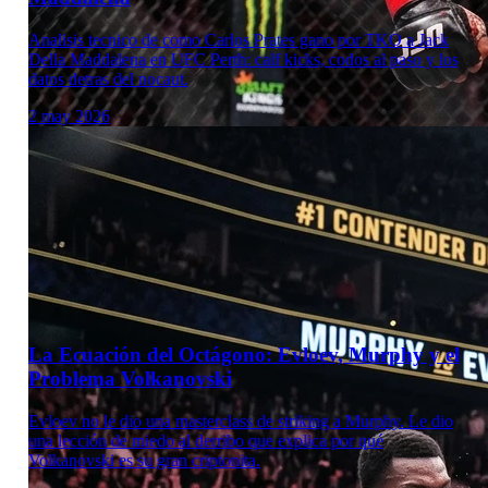
Analisis tecnico de como Carlos Prates gano por TKO a Jack
Della Maddalena en UFC Perth: calf kicks, codos al paso y los
datos detras del nocaut.
2 may 2026
Laboratorio Técnico
La Ecuación del Octágono: Evloev, Murphy y el
Problema Volkanovski
Evloev no le dio una masterclass de striking a Murphy. Le dio
una lección de miedo al derribo que explica por qué
Volkanovski es su gran criptonita.