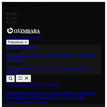
Fight Card
·
3 rounds × 5:00
0:00
/
15:00
R1
0%
R2
0%
R3
0%
U
R
I
Q
M
B
A
A
Blog
Rankings
Eventos
Peleadores
Todos los peleadores
Masculino
Peso Pesado
Semipesado
Peso Medio
Wélter
Ligero
Pluma
Gallo
Mosca
Femenino
Paja Femenino
Mosca Femenino
Gallo Femenino
Pluma
Femenino
Blog
Rankings
Eventos
Peleadores
Divisiones
Peso Pesado
Semipesado
Peso Medio
Wélter
Ligero
Pluma
Gallo
Mosca
Paja Femenino
Mosca Femenino
Gallo
Femenino
Pluma Femenino