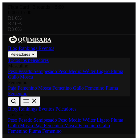
Fight Card
·
3 rounds × 5:00
0:00
/
15:00
R1
0%
R2
0%
R3
0%
R
I
M
B
Q
A
A
U
Blog
Rankings
Eventos
Peleadores
Todos los peleadores
Masculino
Peso Pesado
Semipesado
Peso Medio
Wélter
Ligero
Pluma
Gallo
Mosca
Femenino
Paja Femenino
Mosca Femenino
Gallo Femenino
Pluma
Femenino
Blog
Rankings
Eventos
Peleadores
Divisiones
Peso Pesado
Semipesado
Peso Medio
Wélter
Ligero
Pluma
Gallo
Mosca
Paja Femenino
Mosca Femenino
Gallo
Femenino
Pluma Femenino