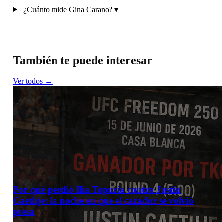
¿Cuánto mide Gina Carano?
▾
También te puede interesar
Ver todos →
Por qué perdió Ilia Topuria contra Justin
Gaethje: la noche en que el cazador se volvió
presa