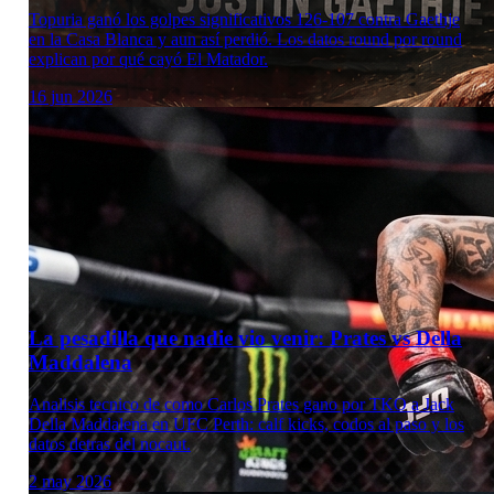
Topuria ganó los golpes significativos 126-107 contra Gaethje
en la Casa Blanca y aun así perdió. Los datos round por round
explican por qué cayó El Matador.
16 jun 2026
La pesadilla que nadie vio venir: Prates vs Della
Maddalena
Analisis tecnico de como Carlos Prates gano por TKO a Jack
Della Maddalena en UFC Perth: calf kicks, codos al paso y los
datos detras del nocaut.
2 may 2026