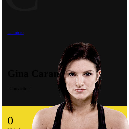
← Inicio
Gina Carano
"Conviction"
0