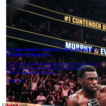
Laboratorio Técnico
La Ecuación del Octágono: Evloev, Murphy y el
Problema Volkanovski
Evloev no le dio una masterclass de striking a Murphy. Le dio
una lección de miedo al derribo que explica por qué
Volkanovski es su gran criptonita.
12 abr 2026
UFC Fight Night