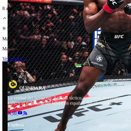
8 ago 2026
Laboratorio Técnico
Las Vegas, Nevada, U.S.
Main Event
Mateusz Gamrot vs. Quillan Salkilld
Ver evento →
R
I
M
B
Q
A
A
U
La verdad del octágono. Análisis táctico, cobertura de eventos
UFC y el pulso real del MMA en español. Sin clickbait.
Explora