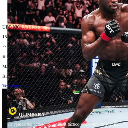
UFC 330
15 ago 2026
Laboratorio Técnico
Philadelphia, Pennsylvania, U.S.
Main Event
Islam Makhachev vs. Ian Machado Garry
Ver evento →
R
U
Q
B
A
I
M
A
La verdad del octágono. Análisis táctico, cobertura de eventos