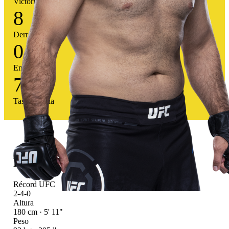
Victorias
8
Derrotas
0
Empates
71
%
Tasa victoria
Perfil atlético
Récord UFC
2-4-0
Altura
180 cm · 5' 11"
Peso