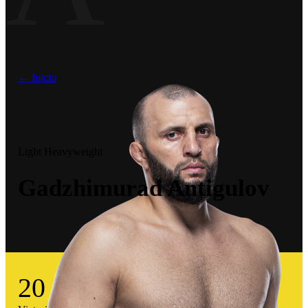
← Inicio
Light Heavyweight
Gadzhimurad Antigulov
20