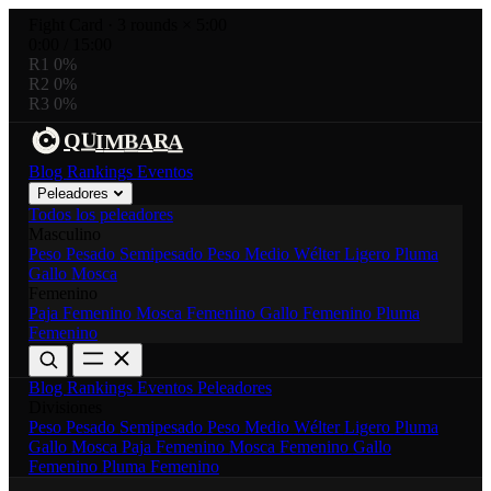
Fight Card
·
3 rounds × 5:00
0:00
/
15:00
R1
0%
R2
0%
R3
0%
R
U
Q
B
A
I
M
A
Blog
Rankings
Eventos
Peleadores
Todos los peleadores
Masculino
Peso Pesado
Semipesado
Peso Medio
Wélter
Ligero
Pluma
Gallo
Mosca
Femenino
Paja Femenino
Mosca Femenino
Gallo Femenino
Pluma
Femenino
Blog
Rankings
Eventos
Peleadores
Divisiones
Peso Pesado
Semipesado
Peso Medio
Wélter
Ligero
Pluma
Gallo
Mosca
Paja Femenino
Mosca Femenino
Gallo
Femenino
Pluma Femenino