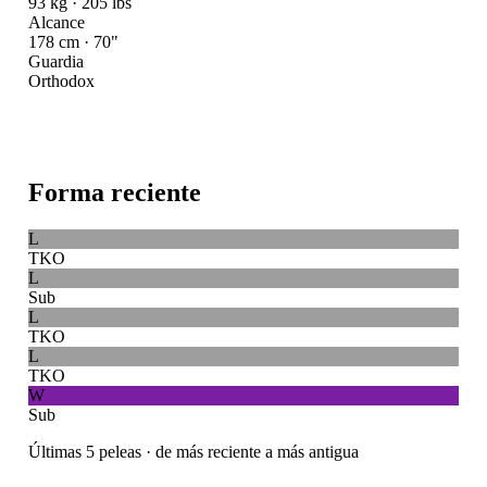
93 kg · 205 lbs
Alcance
178 cm · 70"
Guardia
Orthodox
Forma reciente
L
TKO
L
Sub
L
TKO
L
TKO
W
Sub
Últimas 5 peleas · de más reciente a más antigua