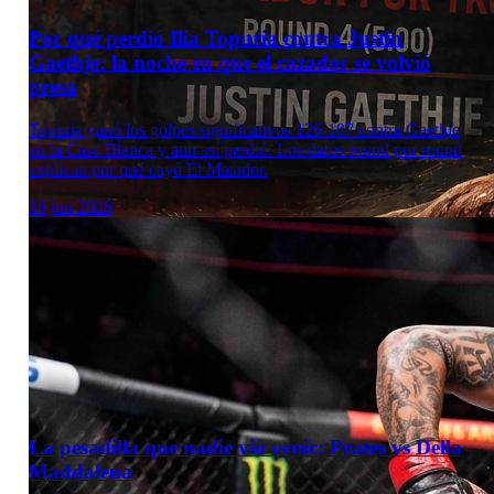
Por qué perdió Ilia Topuria contra Justin
Gaethje: la noche en que el cazador se volvió
presa
Topuria ganó los golpes significativos 126-107 contra Gaethje
en la Casa Blanca y aun así perdió. Los datos round por round
explican por qué cayó El Matador.
16 jun 2026
La pesadilla que nadie vio venir: Prates vs Della
Maddalena