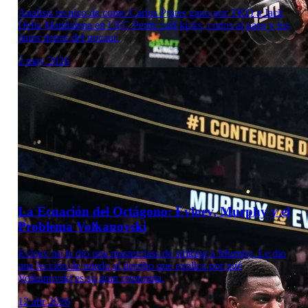
Analisis tecnico de como Carlos Prates gano por TKO a Jack
Della Maddalena en UFC Perth: calf kicks, codos al paso y los
datos detras del nocaut.
2 may 2026
Laboratorio Técnico
La Ecuación del Octágono: Evloev, Murphy y el
Problema Volkanovski
Evloev no le dio una masterclass de striking a Murphy. Le dio
una lección de miedo al derribo que explica por qué
Volkanovski es su gran criptonita.
12 abr 2026