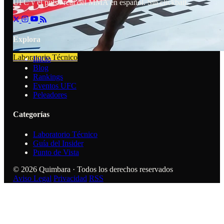
UFC y el pulso real del MMA en español. Sin clickbait.
Explora
Laboratorio Técnico
Inicio
Blog
Rankings
Eventos UFC
Peleadores
Categorías
Laboratorio Técnico
Guía del Insider
Punto de Vista
© 2026 Quimbara · Todos los derechos reservados
Aviso Legal
Privacidad
RSS