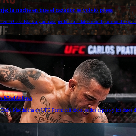
je: la noche en que el cazador se volvió presa
e en la Casa Blanca y aun así perdió. Los datos round por round expli
lla Maddalena
Della Maddalena en UFC Perth: calf kicks, codos al paso y los datos de