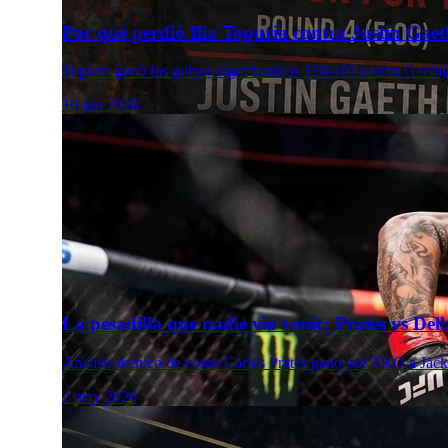
Por qué perdió Ilia Topuria contra Justin Gaeth
Topuria ganó los golpes significativos 126-107 contra Gaethj
16 jun 2026
La pesadilla que nadie vio venir: Prates vs De
Analisis tecnico de como Carlos Prates gano por TKO a Jack 
2 may 2026