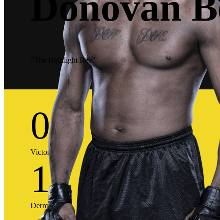
Donovan B
"The Highlight Reel"
0
Victorias
1
Derrotas