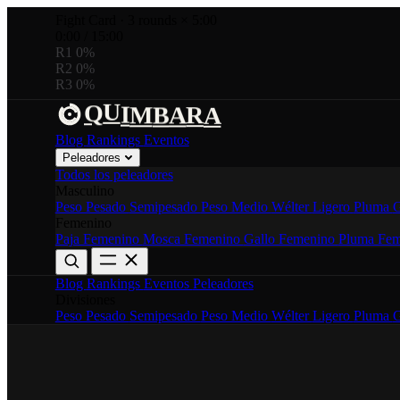
Fight Card
·
3 rounds × 5:00
0:00
/
15:00
R1
0%
R2
0%
R3
0%
A
U
R
M
B
A
Q
I
Blog
Rankings
Eventos
Peleadores
Todos los peleadores
Masculino
Peso Pesado
Semipesado
Peso Medio
Wélter
Ligero
Pluma
G
Femenino
Paja Femenino
Mosca Femenino
Gallo Femenino
Pluma Fem
Blog
Rankings
Eventos
Peleadores
Divisiones
Peso Pesado
Semipesado
Peso Medio
Wélter
Ligero
Pluma
G