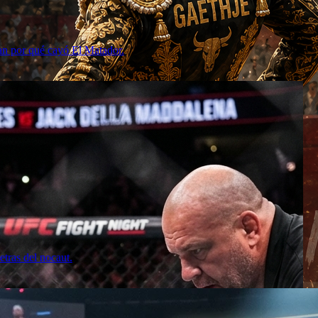
can por qué cayó El Matador.
tras del nocaut.