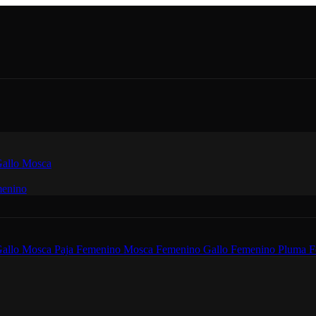
allo
Mosca
enino
allo
Mosca
Paja Femenino
Mosca Femenino
Gallo Femenino
Pluma F