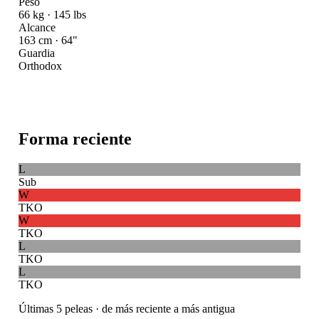
Peso
66 kg · 145 lbs
Alcance
163 cm · 64"
Guardia
Orthodox
Forma reciente
L
Sub
W
TKO
W
TKO
L
TKO
L
TKO
Últimas 5 peleas · de más reciente a más antigua