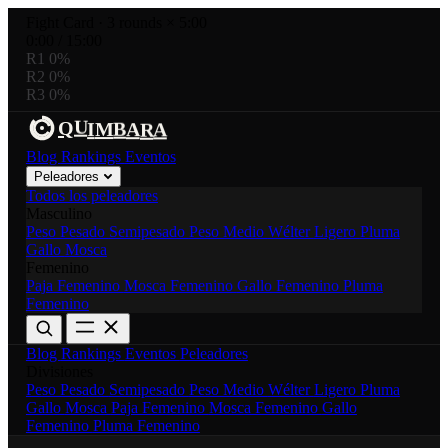
Fight Card
·
3 rounds × 5:00
0:00
/
15:00
R1
0%
R2
0%
R3
0%
U
R
Q
B
M
I
A
A
Blog
Rankings
Eventos
Peleadores
Todos los peleadores
Masculino
Peso Pesado
Semipesado
Peso Medio
Wélter
Ligero
Pluma
Gallo
Mosca
Femenino
Paja Femenino
Mosca Femenino
Gallo Femenino
Pluma
Femenino
Blog
Rankings
Eventos
Peleadores
Divisiones
Peso Pesado
Semipesado
Peso Medio
Wélter
Ligero
Pluma
Gallo
Mosca
Paja Femenino
Mosca Femenino
Gallo
Femenino
Pluma Femenino