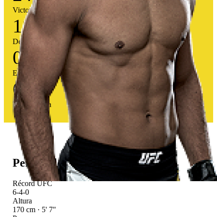
Victorias
11
Derrotas
0
Empates
69
%
Tasa victoria
Perfil atlético
Récord UFC
6-4-0
Altura
170 cm · 5' 7"