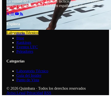
La verdad del octágono. Análisis táctico, cobertura de eventos
UFC y el pulso real del MMA en español. Sin clickbait.
Explora
Laboratorio Técnico
Inicio
Blog
Rankings
Eventos UFC
Peleadores
Categorías
Laboratorio Técnico
Guía del Insider
Punto de Vista
© 2026 Quimbara · Todos los derechos reservados
Aviso Legal
Privacidad
RSS