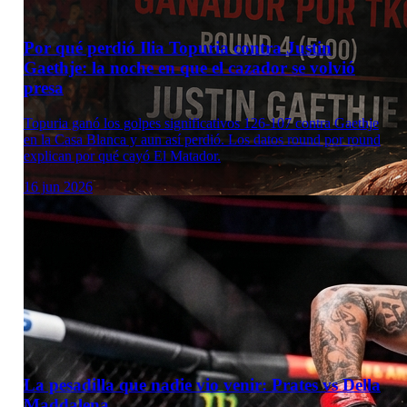
Por qué perdió Ilia Topuria contra Justin
Gaethje: la noche en que el cazador se volvió
presa
Topuria ganó los golpes significativos 126-107 contra Gaethje
en la Casa Blanca y aun así perdió. Los datos round por round
explican por qué cayó El Matador.
16 jun 2026
La pesadilla que nadie vio venir: Prates vs Della
Maddalena