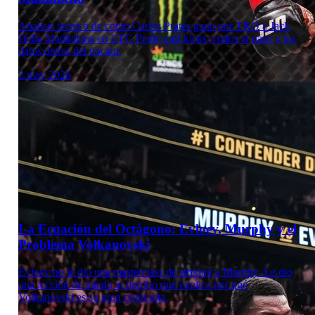
Analisis tecnico de como Carlos Prates gano por TKO a Jack
Della Maddalena en UFC Perth: calf kicks, codos al paso y los
datos detras del nocaut.
2 may 2026
Laboratorio Técnico
La Ecuación del Octágono: Evloev, Murphy y el
Problema Volkanovski
Evloev no le dio una masterclass de striking a Murphy. Le dio
una lección de miedo al derribo que explica por qué
Volkanovski es su gran criptonita.