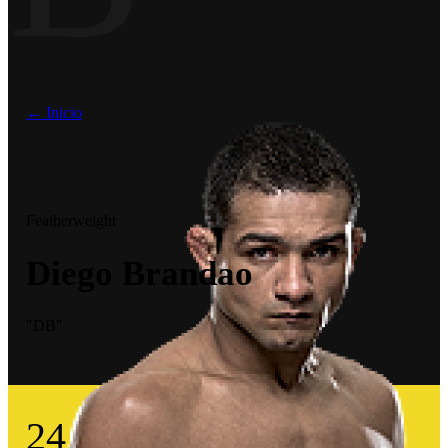
← Inicio
Featherweight
Diego Brandao
"DB"
24