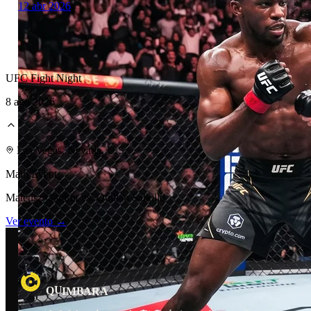
12 abr 2026
UFC Fight Night
8 ago 2026
Laboratorio Técnico
Las Vegas, Nevada, U.S.
Main Event
Mateusz Gamrot vs. Quillan Salkilld
Ver evento →
U
R
Q
B
M
I
A
A