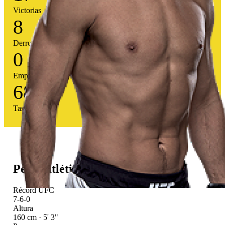
Victorias
8
Derrotas
0
Empates
68
%
Tasa victoria
Perfil atlético
Récord UFC
7-6-0
Altura
160 cm · 5' 3"