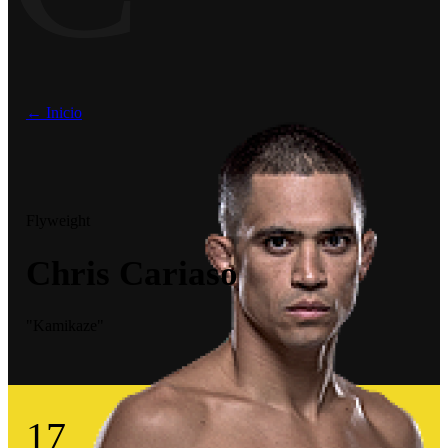
← Inicio
Flyweight
Chris Cariaso
"Kamikaze"
17