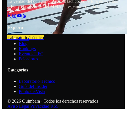
La verdad del octágono. Análisis táctico, cobertura de eventos
UFC y el pulso real del MMA en español. Sin clickbait.
Explora
Laboratorio Técnico
Inicio
Blog
Rankings
Eventos UFC
Peleadores
Categorías
Laboratorio Técnico
Guía del Insider
Punto de Vista
© 2026 Quimbara · Todos los derechos reservados
Aviso Legal
Privacidad
RSS