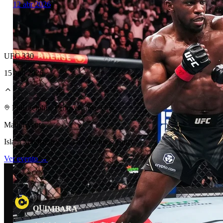
12 abr 2026
UFC 330
15 ago 2026
Laboratorio Técnico
Philadelphia, Pennsylvania, U.S.
Main Event
Islam Makhachev vs. Ian Machado Garry
Ver evento →
U
R
I
Q
M
B
A
A