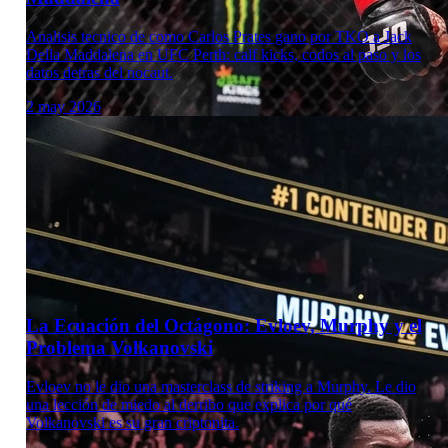
Analisis tecnico de como Carlos Prates gano por TKO a Jack
Della Maddalena en UFC Perth: calf kicks, codos al paso y los
datos detras del nocaut.
2 may 2026
Laboratorio Técnico
La Ecuación del Octágono: Evloev, Murphy y el
Problema Volkanovski
Evloev no le dio una masterclass de striking a Murphy. Le dio
una lección de miedo al derribo que explica por qué
Volkanovski es su gran criptonita.