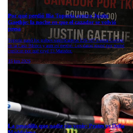
Por qué perdió Ilia Topuria contra Justin
Gaethje: la noche en que el cazador se volvió
presa
Topuria ganó los golpes significativos 126-107 contra Gaethje
en la Casa Blanca y aun así perdió. Los datos round por round
explican por qué cayó El Matador.
16 jun 2026
La pesadilla que nadie vio venir: Prates vs Della
Maddalena