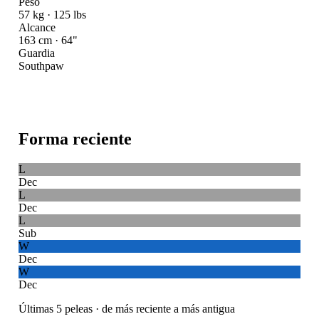
Peso
57 kg · 125 lbs
Alcance
163 cm · 64"
Guardia
Southpaw
Forma reciente
L
Dec
L
Dec
L
Sub
W
Dec
W
Dec
Últimas 5 peleas · de más reciente a más antigua