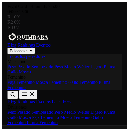
Fight Card
·
3 rounds × 5:00
0:00
/
15:00
R1
0%
R2
0%
R3
0%
U
R
I
Q
M
B
A
A
Blog
Rankings
Eventos
Peleadores
Todos los peleadores
Masculino
Peso Pesado
Semipesado
Peso Medio
Wélter
Ligero
Pluma
Gallo
Mosca
Femenino
Paja Femenino
Mosca Femenino
Gallo Femenino
Pluma
Femenino
Blog
Rankings
Eventos
Peleadores
Divisiones
Peso Pesado
Semipesado
Peso Medio
Wélter
Ligero
Pluma
Gallo
Mosca
Paja Femenino
Mosca Femenino
Gallo
Femenino
Pluma Femenino