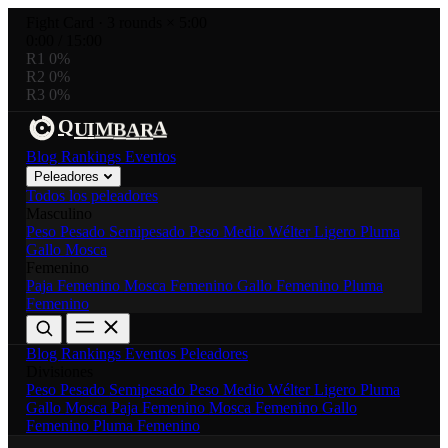
Fight Card
·
3 rounds × 5:00
0:00
/
15:00
R1
0%
R2
0%
R3
0%
R
A
Q
A
M
U
I
B
Blog
Rankings
Eventos
Peleadores
Todos los peleadores
Masculino
Peso Pesado
Semipesado
Peso Medio
Wélter
Ligero
Pluma
Gallo
Mosca
Femenino
Paja Femenino
Mosca Femenino
Gallo Femenino
Pluma
Femenino
Blog
Rankings
Eventos
Peleadores
Divisiones
Peso Pesado
Semipesado
Peso Medio
Wélter
Ligero
Pluma
Gallo
Mosca
Paja Femenino
Mosca Femenino
Gallo
Femenino
Pluma Femenino