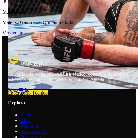
Las Vegas, Nevada, U.S.
Main Event
Mateusz Gamrot vs. Quillan Salkilld
Ver evento →
R
A
Q
A
M
U
I
B
La verdad del octágono. Análisis táctico, cobertura de eventos
UFC y el pulso real del MMA en español. Sin clickbait.
Laboratorio Técnico
Explora
Inicio
Blog
Rankings
Eventos UFC
Peleadores