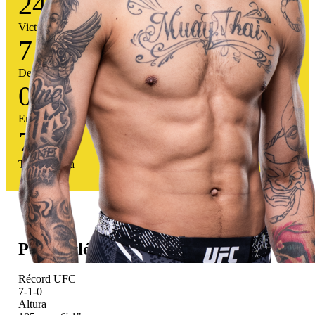
24
Victorias
7
Derrotas
0
Empates
77
%
Tasa victoria
Perfil atlético
Récord UFC
7-1-0
Altura