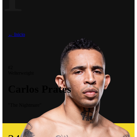
← Inicio
#2
Welterweight
Carlos Prates
"The Nightmare"