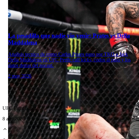
La pesadilla que nadie vio venir: Prates vs Della
Maddalena
Analisis tecnico de como Carlos Prates gano por TKO a Jack
Della Maddalena en UFC Perth: calf kicks, codos al paso y los
datos detras del nocaut.
2 may 2026
UFC Fight Night
8 ago 2026