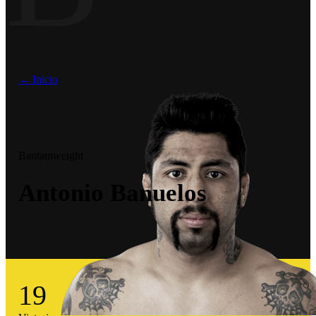
← Inicio
Bantamweight
Antonio Banuelos
19