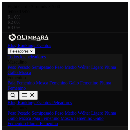
Fight Card
·
3 rounds × 5:00
0:00
/
15:00
R1
0%
R2
0%
R3
0%
U
R
A
Q
I
M
B
A
Blog
Rankings
Eventos
Peleadores
Todos los peleadores
Masculino
Peso Pesado
Semipesado
Peso Medio
Wélter
Ligero
Pluma
Gallo
Mosca
Femenino
Paja Femenino
Mosca Femenino
Gallo Femenino
Pluma
Femenino
Blog
Rankings
Eventos
Peleadores
Divisiones
Peso Pesado
Semipesado
Peso Medio
Wélter
Ligero
Pluma
Gallo
Mosca
Paja Femenino
Mosca Femenino
Gallo
Femenino
Pluma Femenino