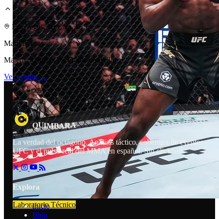
Laboratorio Técnico
Las Vegas, Nevada, U.S.
Main Event
Mateusz Gamrot vs. Quillan Salkilld
Ver evento →
U
R
A
Q
I
M
B
A
La verdad del octágono. Análisis táctico, cobertura de eventos
UFC y el pulso real del MMA en español. Sin clickbait.
Explora
Laboratorio Técnico
Inicio
Blog