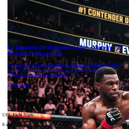
Laboratorio Técnico
La Ecuación del Octágono: Evloev, Murphy y el
Problema Volkanovski
Evloev no le dio una masterclass de striking a Murphy. Le dio
una lección de miedo al derribo que explica por qué
Volkanovski es su gran criptonita.
12 abr 2026
UFC Fight Night
8 ago 2026