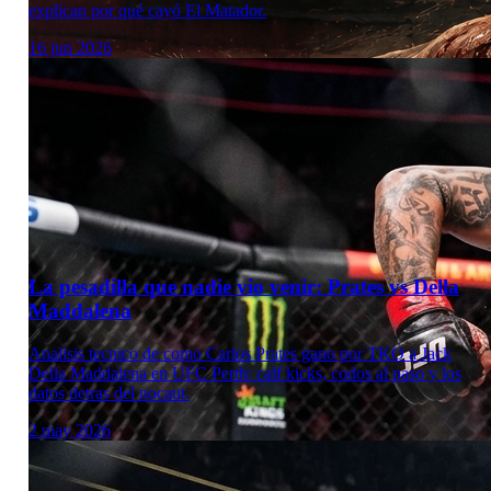
explican por qué cayó El Matador.
16 jun 2026
La pesadilla que nadie vio venir: Prates vs Della
Maddalena
Analisis tecnico de como Carlos Prates gano por TKO a Jack
Della Maddalena en UFC Perth: calf kicks, codos al paso y los
datos detras del nocaut.
2 may 2026