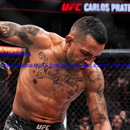
lla Maddalena
Della Maddalena en UFC Perth: calf kicks, codos al paso y los datos de