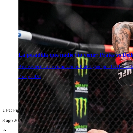
La pesadilla que nadie vio venir: Prates vs De
Analisis tecnico de como Carlos Prates gano por TKO a Jack 
2 may 2026
UFC Fight Night
8 ago 2026