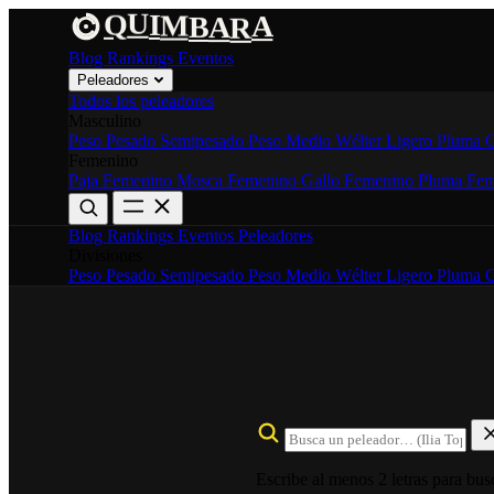
U
A
Q
M
B
I
A
R
Blog
Rankings
Eventos
Peleadores
Todos los peleadores
Masculino
Peso Pesado
Semipesado
Peso Medio
Wélter
Ligero
Pluma
G
Femenino
Paja Femenino
Mosca Femenino
Gallo Femenino
Pluma Fem
Blog
Rankings
Eventos
Peleadores
Divisiones
Peso Pesado
Semipesado
Peso Medio
Wélter
Ligero
Pluma
G
Escribe al menos 2 letras para bus