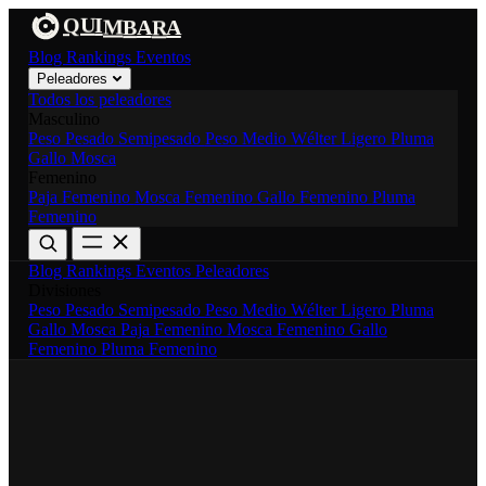
U
I
A
Q
M
A
B
R
Blog
Rankings
Eventos
Peleadores
Todos los peleadores
Masculino
Peso Pesado
Semipesado
Peso Medio
Wélter
Ligero
Pluma
Gallo
Mosca
Femenino
Paja Femenino
Mosca Femenino
Gallo Femenino
Pluma
Femenino
Blog
Rankings
Eventos
Peleadores
Divisiones
Peso Pesado
Semipesado
Peso Medio
Wélter
Ligero
Pluma
Gallo
Mosca
Paja Femenino
Mosca Femenino
Gallo
Femenino
Pluma Femenino