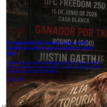
Por qué perdió Ilia Topuria contra Justin
Gaethje: la noche en que el cazador se volvió
presa
Topuria ganó los golpes significativos 126-107 contra Gaethje
en la Casa Blanca y aun así perdió. Los datos round por round
explican por qué cayó El Matador.
16 jun 2026
UFC Fight Night