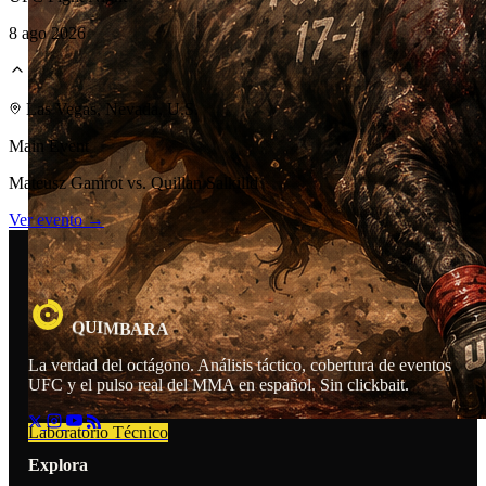
8 ago 2026
Las Vegas, Nevada, U.S.
Main Event
Mateusz Gamrot vs. Quillan Salkilld
Ver evento →
U
I
A
Q
M
A
B
R
La verdad del octágono. Análisis táctico, cobertura de eventos
UFC y el pulso real del MMA en español. Sin clickbait.
Laboratorio Técnico
Explora