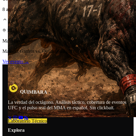
8 ago 2026
Las Vegas, Nevada, U.S.
Main Event
Mateusz Gamrot vs. Quillan Salkilld
Ver evento →
Q
A
U
M
I
B
R
A
La verdad del octágono. Análisis táctico, cobertura de eventos
UFC y el pulso real del MMA en español. Sin clickbait.
Laboratorio Técnico
Explora