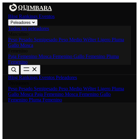
Q
A
U
M
I
B
R
A
Blog
Rankings
Eventos
Peleadores
Todos los peleadores
Masculino
Peso Pesado
Semipesado
Peso Medio
Wélter
Ligero
Pluma
Gallo
Mosca
Femenino
Paja Femenino
Mosca Femenino
Gallo Femenino
Pluma
Femenino
Blog
Rankings
Eventos
Peleadores
Divisiones
Peso Pesado
Semipesado
Peso Medio
Wélter
Ligero
Pluma
Gallo
Mosca
Paja Femenino
Mosca Femenino
Gallo
Femenino
Pluma Femenino