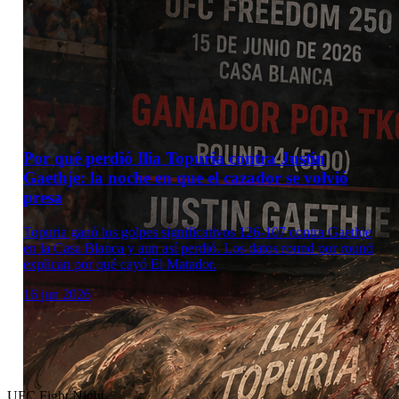
Por qué perdió Ilia Topuria contra Justin
Gaethje: la noche en que el cazador se volvió
presa
Topuria ganó los golpes significativos 126-107 contra Gaethje
en la Casa Blanca y aun así perdió. Los datos round por round
explican por qué cayó El Matador.
16 jun 2026
UFC Fight Night